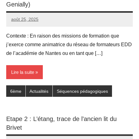
Genially)
août 25, 2025
Seg0_La_Vraie
Aucun
commentaire
Contexte : En raison des missions de formation que
j’exerce comme animatrice du réseau de formateurs EDD
de l’académie de Nantes ou en tant que […]
Lire la suite
6ème
Actualités
Séquences pédagogiques
Etape 2 : L’étang, trace de l’ancien lit du
Brivet