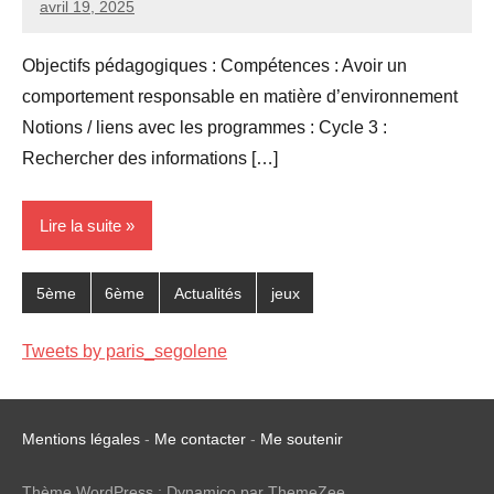
avril 19, 2025
Seg0_La_Vraie
2
commentaires
Objectifs pédagogiques : Compétences : Avoir un
comportement responsable en matière d’environnement
Notions / liens avec les programmes : Cycle 3 :
Rechercher des informations […]
Lire la suite
5ème
6ème
Actualités
jeux
Tweets by paris_segolene
Mentions légales
-
Me contacter
-
Me soutenir
Thème WordPress : Dynamico par ThemeZee.