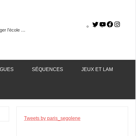
ger l’école …
ÈGUES
SÉQUENCES
JEUX ET LAM
Tweets by paris_segolene