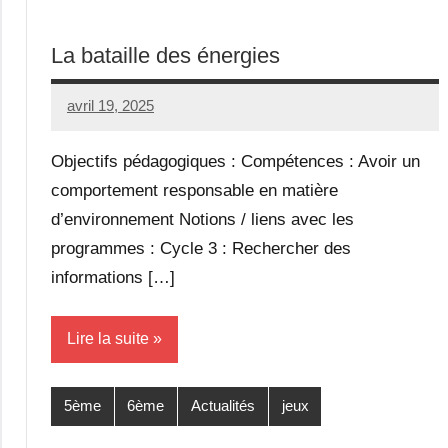
La bataille des énergies
avril 19, 2025
Seg0_La_Vraie
2
commentaires
Objectifs pédagogiques : Compétences : Avoir un
comportement responsable en matière
d’environnement Notions / liens avec les
programmes : Cycle 3 : Rechercher des
informations […]
Lire la suite
5ème
6ème
Actualités
jeux