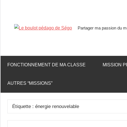
Partager ma passion du mé
Le
boulot
pédago
FONCTIONNEMENT DE MA CLASSE
MISSION P
de
AUTRES “MISSIONS”
Ségo
Étiquette :
énergie renouvelable