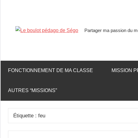
Partager ma passion du mé
Le
boulot
pédago
FONCTIONNEMENT DE MA CLASSE
MISSION P
de
AUTRES “MISSIONS”
Ségo
Étiquette :
feu