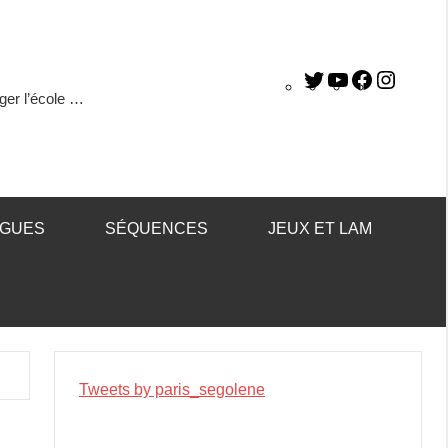
ger l’école …
ÈGUES
SÉQUENCES
JEUX ET LAM
Tweets by paris_segolene