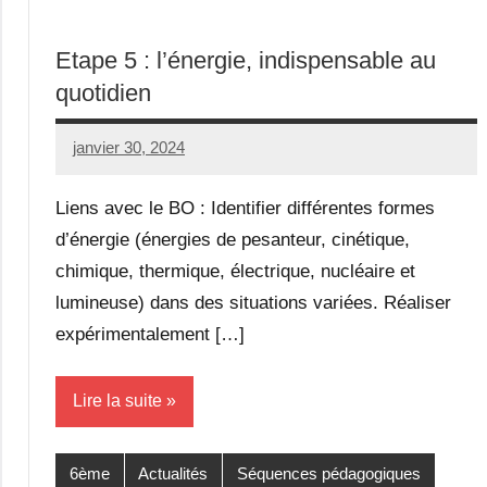
Etape 5 : l’énergie, indispensable au
quotidien
janvier 30, 2024
Seg0_La_Vraie
Aucun
commentaire
Liens avec le BO : Identifier différentes formes
d’énergie (énergies de pesanteur, cinétique,
chimique, thermique, électrique, nucléaire et
lumineuse) dans des situations variées. Réaliser
expérimentalement […]
Lire la suite
6ème
Actualités
Séquences pédagogiques