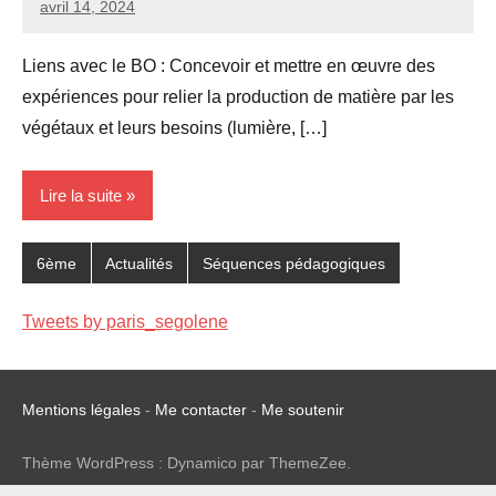
avril 14, 2024
Seg0_La_Vraie
2
commentaires
Liens avec le BO : Concevoir et mettre en œuvre des
expériences pour relier la production de matière par les
végétaux et leurs besoins (lumière, […]
Lire la suite
6ème
Actualités
Séquences pédagogiques
Tweets by paris_segolene
Mentions légales
-
Me contacter
-
Me soutenir
Thème WordPress : Dynamico par ThemeZee.