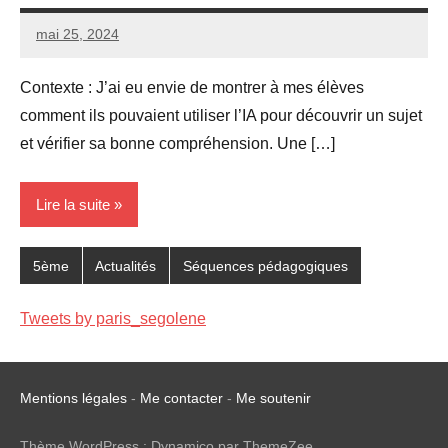
mai 25, 2024
Seg0_La_Vraie
3
commentaires
Contexte : J’ai eu envie de montrer à mes élèves
comment ils pouvaient utiliser l’IA pour découvrir un sujet
et vérifier sa bonne compréhension. Une […]
Lire la suite
5ème
Actualités
Séquences pédagogiques
Tweets by paris_segolene
Mentions légales
-
Me contacter
-
Me soutenir
Thème WordPress : Dynamico par ThemeZee.