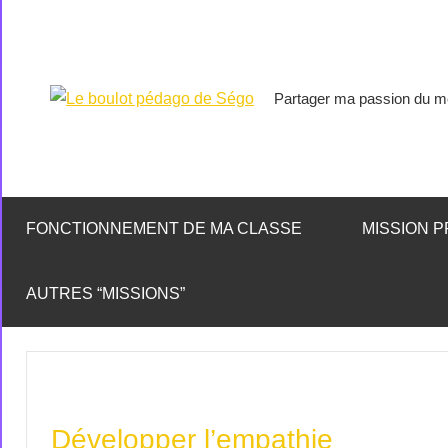
Partager ma passion du mé
Le
boulot
pédago
FONCTIONNEMENT DE MA CLASSE
MISSION P
de
AUTRES “MISSIONS”
Ségo
Développer l’empathie