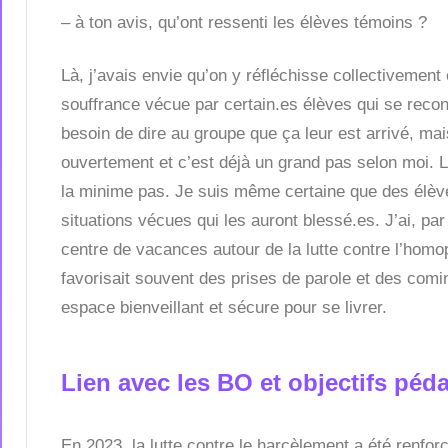
– à ton avis, qu’ont ressenti les élèves témoins ?
Là, j’avais envie qu’on y réfléchisse collectivement
souffrance vécue par certain.es élèves qui se reconn
besoin de dire au groupe que ça leur est arrivé, ma
ouvertement et c’est déjà un grand pas selon moi. L
la minime pas. Je suis même certaine que des élève
situations vécues qui les auront blessé.es. J’ai, pa
centre de vacances autour de la lutte contre l’homo
favorisait souvent des prises de parole et des comi
espace bienveillant et sécure pour se livrer.
Lien avec les BO et objectifs pé
En 2023, la lutte contre le harcèlement a été renfor