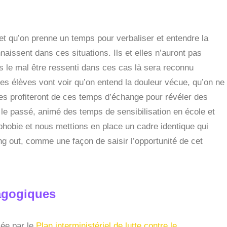
 et qu’on prenne un temps pour verbaliser et entendre la
aissent dans ces situations. Ils et elles n’auront pas
is le mal être ressenti dans ces cas là sera reconnu
es élèves vont voir qu’on entend la douleur vécue, qu’on ne
s profiteront de ces temps d’échange pour révéler des
r le passé, animé des temps de sensibilisation en école et
phobie et nous mettions en place un cadre identique qui
ng out, comme une façon de saisir l’opportunité de cet
dagogiques
cée par le
Plan interministériel de lutte contre le