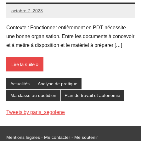
octobre 7, 2023
Seg0_La_Vraie
Aucun
commentaire
Contexte : Fonctionner entièrement en PDT nécessite
une bonne organisation. Entre les documents à concevoir
et à mettre à disposition et le matériel à préparer […]
Lire la suite
Actualités
Analyse de pratique
Ma classe au quotidien
Plan de travail et autonomie
Tweets by paris_segolene
Mentions légales
-
Me contacter
-
Me soutenir