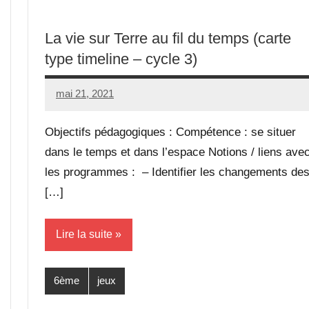
La vie sur Terre au fil du temps (carte
type timeline – cycle 3)
mai 21, 2021
Seg0_La_Vraie
4
commentaires
Objectifs pédagogiques : Compétence : se situer
dans le temps et dans l’espace Notions / liens ave
les programmes : – Identifier les changements de
[…]
Lire la suite
6ème
jeux