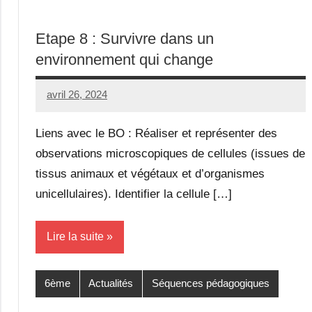
Etape 8 : Survivre dans un
environnement qui change
avril 26, 2024
Seg0_La_Vraie
Aucun
commentaire
Liens avec le BO : Réaliser et représenter des
observations microscopiques de cellules (issues de
tissus animaux et végétaux et d’organismes
unicellulaires). Identifier la cellule […]
Lire la suite
6ème
Actualités
Séquences pédagogiques