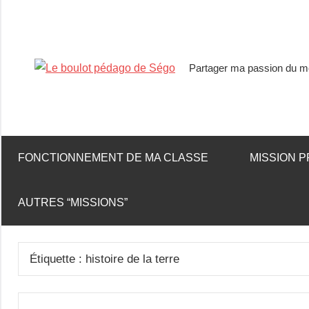
Partager ma passion du mé
Le
boulot
pédago
FONCTIONNEMENT DE MA CLASSE
MISSION P
de
AUTRES “MISSIONS”
Ségo
Étiquette :
histoire de la terre