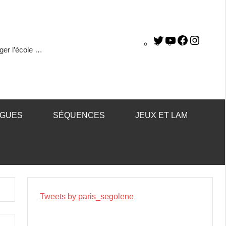
ger l’école …
ÈGUES
SÉQUENCES
JEUX ET LAM
Tweets by paris_segolene