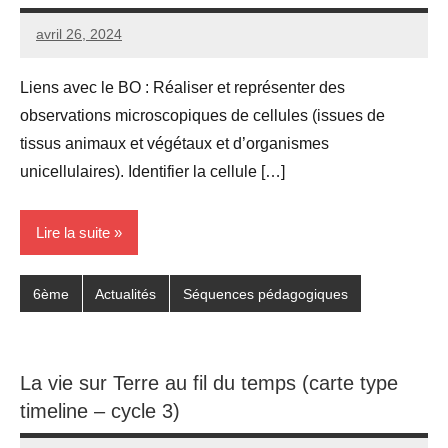
avril 26, 2024
Seg0_La_Vraie
Aucun
commentaire
Liens avec le BO : Réaliser et représenter des
observations microscopiques de cellules (issues de
tissus animaux et végétaux et d’organismes
unicellulaires). Identifier la cellule […]
Lire la suite
6ème
Actualités
Séquences pédagogiques
La vie sur Terre au fil du temps (carte type
timeline – cycle 3)