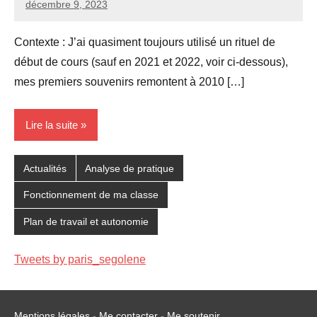
décembre 9, 2023
Seg0_La_Vraie
6
commentaires
Contexte : J’ai quasiment toujours utilisé un rituel de
début de cours (sauf en 2021 et 2022, voir ci-dessous),
mes premiers souvenirs remontent à 2010 […]
Lire la suite
Actualités
Analyse de pratique
Fonctionnement de ma classe
Plan de travail et autonomie
Tweets by paris_segolene
Mentions légales
-
Me contacter
-
Me soutenir