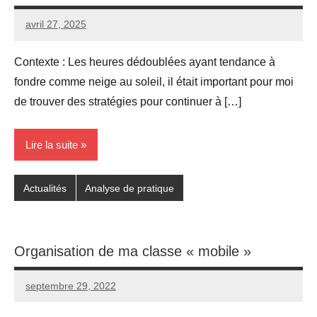
avril 27, 2025
Seg0_La_Vraie
3
commentaires
Contexte : Les heures dédoublées ayant tendance à
fondre comme neige au soleil, il était important pour moi
de trouver des stratégies pour continuer à […]
Lire la suite
Actualités
Analyse de pratique
Organisation de ma classe « mobile »
septembre 29, 2022
Seg0_La_Vraie
4
commentaires