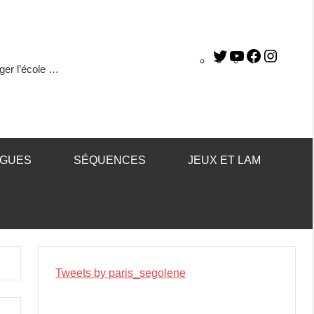
ger l’école …
ÈGUES
SÉQUENCES
JEUX ET LAM
Tweets by paris_segolene