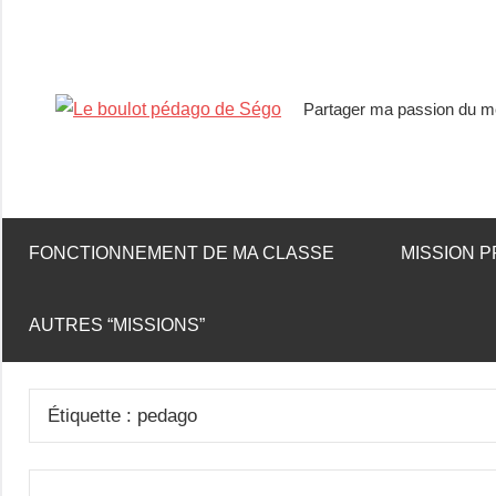
Partager ma passion du mé
Le
boulot
pédago
FONCTIONNEMENT DE MA CLASSE
MISSION P
de
AUTRES “MISSIONS”
Ségo
Étiquette :
pedago