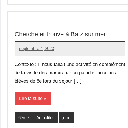
Cherche et trouve à Batz sur mer
septembre 4, 2023
Seg0_La_Vraie
Aucun
commentaire
Contexte : Il nous fallait une activité en complément
de la visite des marais par un paludier pour nos
élèves de 6e lors du séjour […]
Lire la suite
6ème
Actualités
jeux