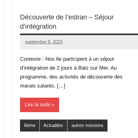
Découverte de l’estran – Séjour
d’intégration
septembre 8, 2023
Seg0_La_Vraie
Aucun
commentaire
Contexte : Nos 6e participent à un séjour
d’intégration de 2 jours à Batz sur Mer. Au
programme, des activités de découverte des
marais salants, […]
Lire la suite
6ème
Actualités
autres missions