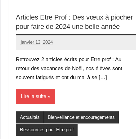
Articles Etre Prof : Des vœux à piocher
pour faire de 2024 une belle année
janvier 13, 2024
Seg0_La_Vraie
1
commentaire
Retrouvez 2 articles écrits pour Etre prof : Au
retour des vacances de Noël, nos élèves sont
souvent fatigués et ont du mal à se […]
Lire la suite
Actualités
Bienveillance et encouragements
Ressources pour Etre prof