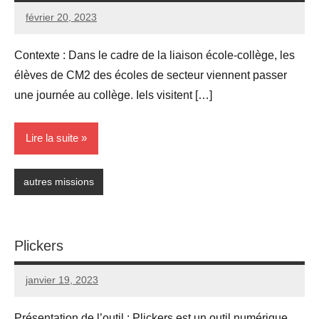
février 20, 2023
Seg0_La_Vraie
6
commentaires
Contexte : Dans le cadre de la liaison école-collège, les
élèves de CM2 des écoles de secteur viennent passer
une journée au collège. Iels visitent […]
Lire la suite
autres missions
Plickers
janvier 19, 2023
Seg0_La_Vraie
6
commentaires
Présentation de l’outil : Plickers est un outil numérique