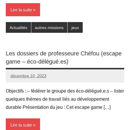
Lire la suite
Actualités
autres missions
jeux
Les dossiers de professeure Chéfou (escape
game – éco-délégué.es)
décembre 10, 2023
Seg0_La_Vraie
Aucun
commentaire
Objectifs : – fédérer le groupe des éco-délégué.e.s – lister
quelques thèmes de travail liés au développement
durable Présentation du jeu : Cet escape game […]
Lire la suite