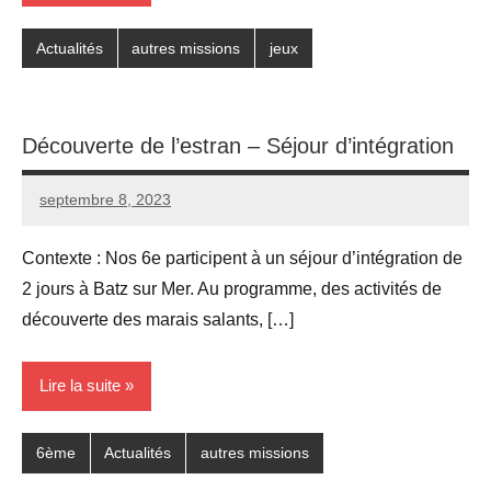
Actualités
autres missions
jeux
Découverte de l’estran – Séjour d’intégration
septembre 8, 2023
Seg0_La_Vraie
Aucun
commentaire
Contexte : Nos 6e participent à un séjour d’intégration de
2 jours à Batz sur Mer. Au programme, des activités de
découverte des marais salants, […]
Lire la suite
6ème
Actualités
autres missions