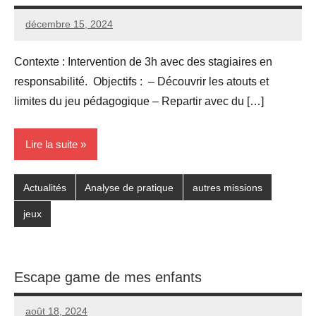
décembre 15, 2024
Seg0_La_Vraie
1
commentaire
Contexte : Intervention de 3h avec des stagiaires en
responsabilité. Objectifs : – Découvrir les atouts et
limites du jeu pédagogique – Repartir avec du […]
Lire la suite
Actualités
Analyse de pratique
autres missions
jeux
Escape game de mes enfants
août 18, 2024