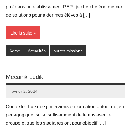
prof dans un établissement REP, je cherche énormément
de solutions pour aider mes élèves à […]
Lire la suite
6ème
Actualités
autres missions
Mécanik Ludik
février 2, 2024
Seg0_La_Vraie
Aucun
commentaire
Contexte : Lorsque j’interviens en formation autour du jeu
pédagogique, si j’ai suffisamment de temps avec le
groupe et que les stagiaires ont pour objectif […]