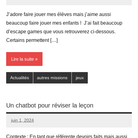
Seg0_La_Vraie
Aucun
commentaire
J’adore faire jouer mes élèves mais j’aime aussi
beaucoup faire jouer mes enfants ! J’ai fait beaucoup
d’escape games que vous retrouverez ci-dessous.
Certains permettent […]
Lire la suite
Actualités
autres missions
jeux
Un chatbot pour réviser la leçon
juin 1, 2024
Seg0_La_Vraie
Aucun
commentaire
Contexte : En tant que référente devoirs faits mais aussi