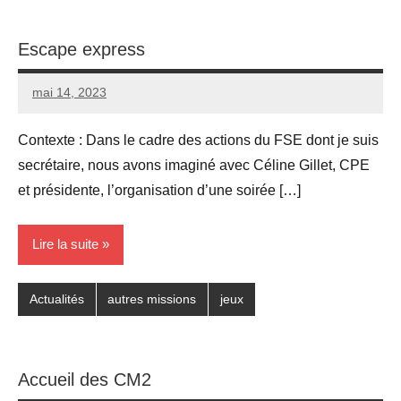
Escape express
mai 14, 2023
Seg0_La_Vraie
2
commentaires
Contexte : Dans le cadre des actions du FSE dont je suis
secrétaire, nous avons imaginé avec Céline Gillet, CPE
et présidente, l’organisation d’une soirée […]
Lire la suite
Actualités
autres missions
jeux
Accueil des CM2