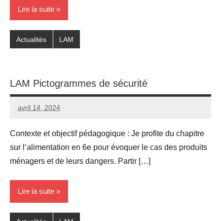
Lire la suite
Actualités
LAM
LAM Pictogrammes de sécurité
avril 14, 2024
Seg0_La_Vraie
Aucun
commentaire
Contexte et objectif pédagogique : Je profite du chapitre
sur l’alimentation en 6e pour évoquer le cas des produits
ménagers et de leurs dangers. Partir […]
Lire la suite