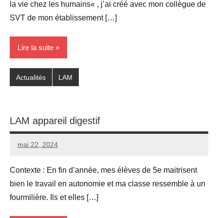
la vie chez les humains« , j’ai créé avec mon collègue de
SVT de mon établissement […]
Lire la suite
Actualités
LAM
LAM appareil digestif
mai 22, 2024
Seg0_La_Vraie
Aucun
commentaire
Contexte : En fin d’année, mes élèves de 5e maitrisent
bien le travail en autonomie et ma classe ressemble à un
fourmilière. Ils et elles […]