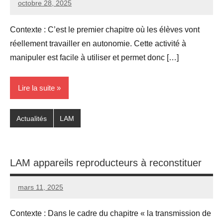
octobre 28, 2025
Seg0_La_Vraie
Aucun
commentaire
Contexte : C’est le premier chapitre où les élèves vont
réellement travailler en autonomie. Cette activité à
manipuler est facile à utiliser et permet donc […]
Lire la suite
Actualités
LAM
LAM appareils reproducteurs à reconstituer
mars 11, 2025
Seg0_La_Vraie
1
commentaire
Contexte : Dans le cadre du chapitre « la transmission de