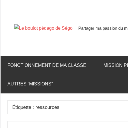
Partager ma passion du mé
Le
boulot
pédago
FONCTIONNEMENT DE MA CLASSE
MISSION P
de
AUTRES “MISSIONS”
Ségo
Étiquette :
ressources