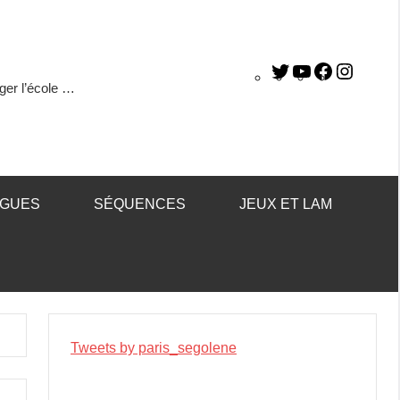
ger l’école …
ÈGUES
SÉQUENCES
JEUX ET LAM
Tweets by paris_segolene