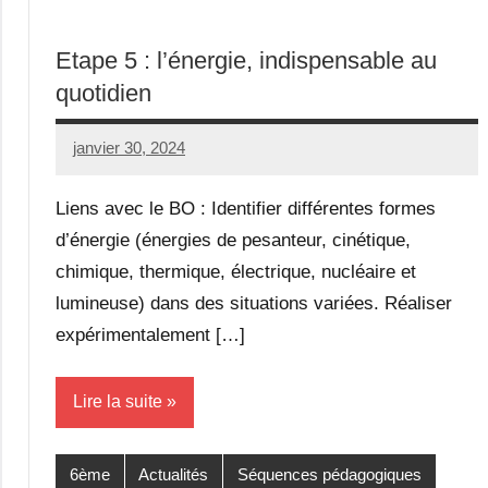
Etape 5 : l’énergie, indispensable au
quotidien
janvier 30, 2024
Seg0_La_Vraie
Aucun
commentaire
Liens avec le BO : Identifier différentes formes
d’énergie (énergies de pesanteur, cinétique,
chimique, thermique, électrique, nucléaire et
lumineuse) dans des situations variées. Réaliser
expérimentalement […]
Lire la suite
6ème
Actualités
Séquences pédagogiques