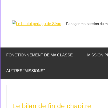
Partager ma passion du mé
Le
boulot
pédago
FONCTIONNEMENT DE MA CLASSE
MISSION P
de
AUTRES “MISSIONS”
Ségo
Le bilan de fin de chapitre