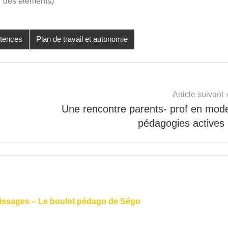
r des éléments)
étences
Plan de travail et autonomie
Article suivant
Une rencontre parents- prof en mod
pédagogies actives 
tissages – Le boulot pédago de Ségo