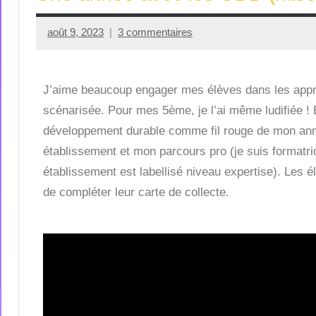
août 9, 2023
3 commentaires
Seg0_La_Vraie
J’aime beaucoup engager mes élèves dans les appr
scénarisée. Pour mes 5ème, je l’ai même ludifiée ! Et
développement durable comme fil rouge de mon ann
établissement et mon parcours pro (je suis formatr
établissement est labellisé niveau expertise). Les é
de compléter leur carte de collecte.