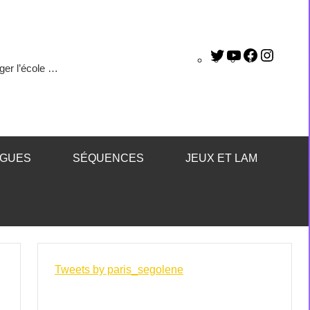
ger l’école …
ÈGUES
SÉQUENCES
JEUX ET LAM
Tweets by paris_segolene