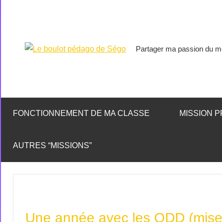
Partager ma passion du mé
Le
boulot
pédago
FONCTIONNEMENT DE MA CLASSE
MISSION P
de
AUTRES “MISSIONS”
Ségo
Une année avec les ODD (mise