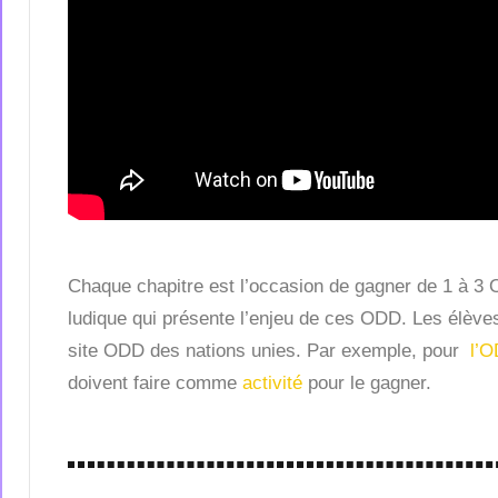
Chaque chapitre est l’occasion de gagner de 1 à 3 
ludique qui présente l’enjeu de ces ODD. Les élèv
site ODD des nations unies. Par exemple, pour
l’O
doivent faire comme
activité
pour le gagner.