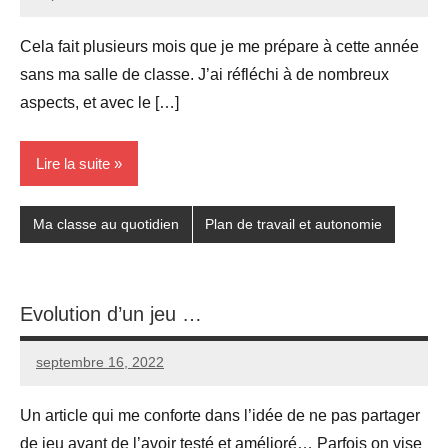
Seg0_La_Vraie
4
commentaires
Cela fait plusieurs mois que je me prépare à cette année
sans ma salle de classe. J’ai réfléchi à de nombreux
aspects, et avec le […]
Lire la suite
Ma classe au quotidien
Plan de travail et autonomie
Evolution d’un jeu …
septembre 16, 2022
Seg0_La_Vraie
2
commentaires
Un article qui me conforte dans l’idée de ne pas partager
de jeu avant de l’avoir testé et amélioré… Parfois on vise