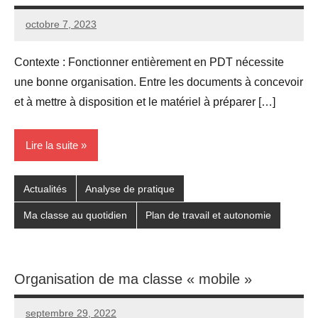
octobre 7, 2023
Seg0_La_Vraie
Aucun
commentaire
Contexte : Fonctionner entièrement en PDT nécessite
une bonne organisation. Entre les documents à concevoir
et à mettre à disposition et le matériel à préparer […]
Lire la suite
Actualités
Analyse de pratique
Ma classe au quotidien
Plan de travail et autonomie
Organisation de ma classe « mobile »
septembre 29, 2022