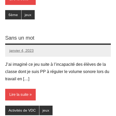
6ème
jeux
Sans un mot
janvier 4, 2023
Seg0_La_Vraie
Aucun
commentaire
J’ai imaginé ce jeu suite à l’incapacité des élèves de la
classe dont je suis PP à réguler le volume sonore lors du
travail en […]
Lire la suite
Activités de VDC
jeux