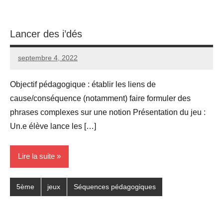
Lancer des i’dés
septembre 4, 2022
Seg0_La_Vraie
Aucun
commentaire
Objectif pédagogique : établir les liens de
cause/conséquence (notamment) faire formuler des
phrases complexes sur une notion Présentation du jeu :
Un.e élève lance les […]
Lire la suite
5ème
jeux
Séquences pédagogiques