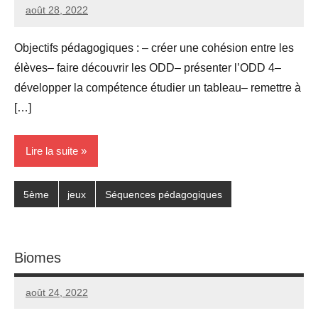
août 28, 2022
Seg0_La_Vraie
3
commentaires
Objectifs pédagogiques : – créer une cohésion entre les
élèves– faire découvrir les ODD– présenter l’ODD 4–
développer la compétence étudier un tableau– remettre à
[…]
Lire la suite
5ème
jeux
Séquences pédagogiques
Biomes
août 24, 2022
Seg0_La_Vraie
Aucun
commentaire