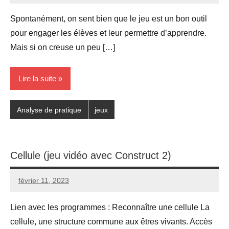
commentaire
Spontanément, on sent bien que le jeu est un bon outil
pour engager les élèves et leur permettre d’apprendre.
Mais si on creuse un peu […]
Lire la suite
Analyse de pratique
jeux
Cellule (jeu vidéo avec Construct 2)
février 11, 2023
Seg0_La_Vraie
Aucun
commentaire
Lien avec les programmes : Reconnaître une cellule La
cellule, une structure commune aux êtres vivants. Accès