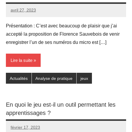
avril 27, 2023
Seg0_La_Vraie
Aucun
commentaire
Présentation : C’est avec beaucoup de plaisir que j’ai
accepté la proposition de Florence Sauvebois de venir
enregistrer l’un de ses numéros du micro est […]
Lire la suite
Actualités
Analyse de pratique
jeux
En quoi le jeu est-il un outil permettant les
apprentissages ?
février 17, 2023
Seg0_La_Vraie
Aucun