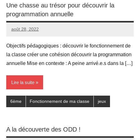
Une chasse au trésor pour découvrir la
programmation annuelle
août 28, 2022
Seg0_La_Vraie
2
commentaires
Objectifs pédagogiques : découvrir le fonctionnement de
la classe créer une cohésion découvrir la programmation
annuelle Mise en contexte : A peine arrivé.e.s dans la […]
Lire la suite
6ème
Fonctionnement de ma classe
jeux
A la découverte des ODD !