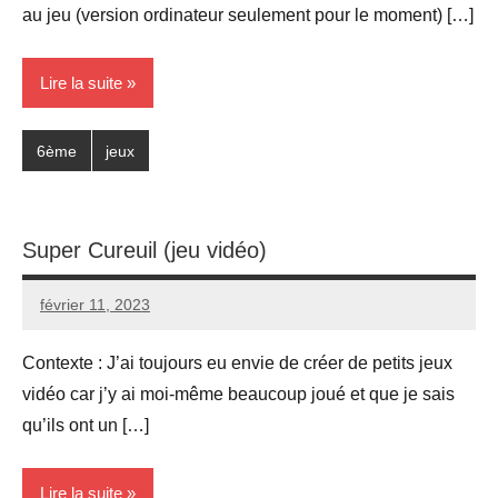
au jeu (version ordinateur seulement pour le moment) […]
Lire la suite
6ème
jeux
Super Cureuil (jeu vidéo)
février 11, 2023
Seg0_La_Vraie
Aucun
commentaire
Contexte : J’ai toujours eu envie de créer de petits jeux
vidéo car j’y ai moi-même beaucoup joué et que je sais
qu’ils ont un […]
Lire la suite