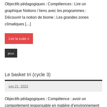
Objectifs pédagogiques : Compétences : Lire un
graphique Notions / liens avec les programmes :
Découvrir la notion de biome ; Les grandes zones
climatiques […]
Lire la suite
jeux
Le basket tri (cycle 3)
juin 21, 2022
Seg0_La_Vraie
Aucun
commentaire
Objectifs pédagogiques : Compétence : avoir un
comportement responsable en matière d’environnement